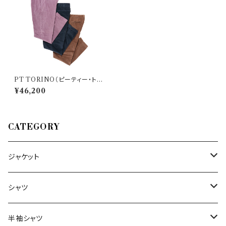
PT TORINO（ピーティー・トリ
ノ） パンツ Edge 32791
¥46,200
CATEGORY
ジャケット
～44/S
シャツ
46/M
～44/S
半袖シャツ