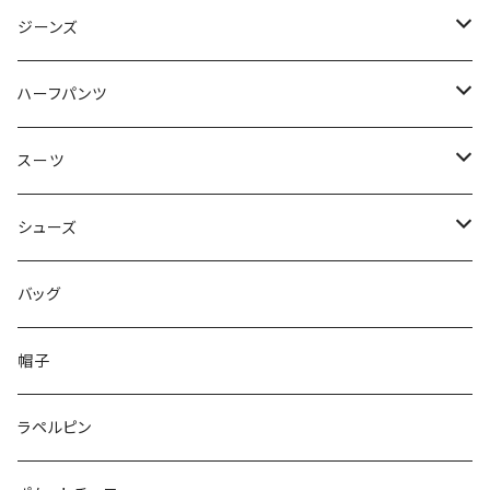
50/XL～
48/L
46/M
～44/S
ジーンズ
50/XL～
48/L
46/M
～44/S
ハーフパンツ
50/XL～
48/L
46/M
～44/S
スーツ
50/XL～
48/L
46/M
～44/S
シューズ
50/XL～
48/L
46/M
～25.5cm
バッグ
50/XL～
48/L
26cm～
帽子
50/XL～
27cm～
ラペルピン