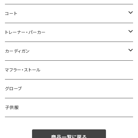
46/M
～44/S
コート
48/L
46/M
～44/S
トレーナー・パーカー
50/XL～
48/L
46/M
～44/S
カーディガン
50/XL～
48/L
46/M
～44/S
マフラー・ストール
50/XL～
48/L
46/M
グローブ
50/XL～
48/L
子供服
50/XL～
商品一覧に戻る