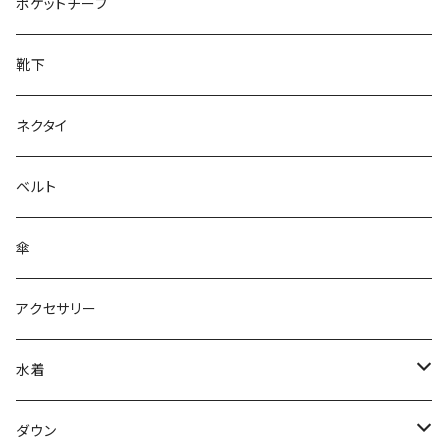
28cm～
ポケットチーフ
靴下
ネクタイ
ベルト
傘
アクセサリー
水着
～44/S
ダウン