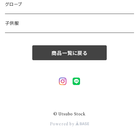
50/XL～
48/L
46/M
グローブ
50/XL～
48/L
子供服
50/XL～
商品一覧に戻る
© Utsubo Stock
Powered by