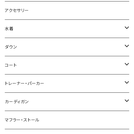
アクセサリー
水着
～44/S
ダウン
46/M
～44/S
コート
48/L
46/M
～44/S
トレーナー・パーカー
50/XL～
48/L
46/M
～44/S
カーディガン
50/XL～
48/L
46/M
～44/S
マフラー・ストール