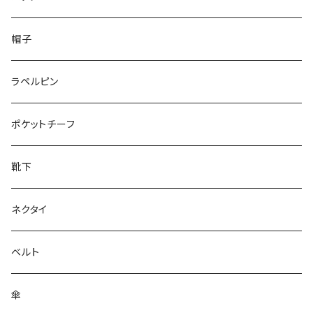
50/XL～
48/L
26cm～
帽子
50/XL～
27cm～
ラペルピン
28cm～
ポケットチーフ
靴下
ネクタイ
ベルト
傘