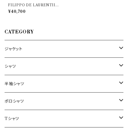
FILIPPO DE LAURENTIIS
（フィリッポ デ ラウレンティス）
¥40,700
丸首セーター FD/GC3ML/W
M5TM/710 32962
CATEGORY
ジャケット
～44/S
シャツ
46/M
～44/S
半袖シャツ
48/L
46/M
～44/S
ポロシャツ
50/XL～
48/L
46/M
～44/S
Tシャツ