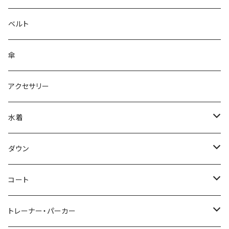
ベルト
傘
アクセサリー
水着
～44/S
ダウン
46/M
～44/S
コート
48/L
46/M
～44/S
トレーナー・パーカー