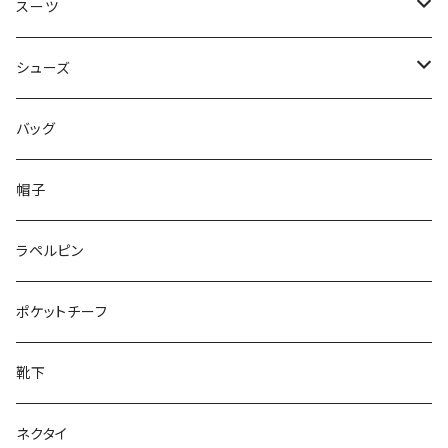
50/XL～
48/L
46/M
～44/S
スーツ
50/XL～
48/L
46/M
～44/S
シューズ
50/XL～
48/L
46/M
～25.5cm
バッグ
50/XL～
48/L
26cm～
帽子
50/XL～
27cm～
ラペルピン
28cm～
ポケットチーフ
靴下
ネクタイ