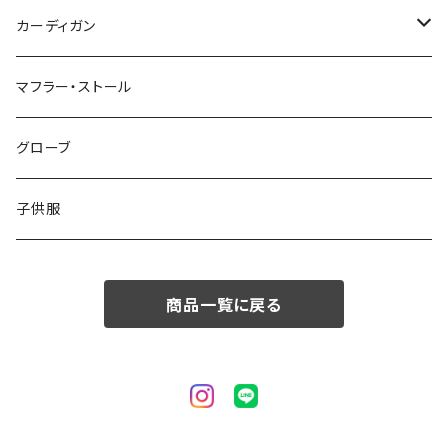
50/XL～
48/L
46/M
～44/S
カーディガン
50/XL～
48/L
46/M
～44/S
マフラー・ストール
50/XL～
48/L
46/M
グローブ
50/XL～
48/L
子供服
50/XL～
商品一覧に戻る