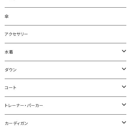
傘
アクセサリー
水着
～44/S
ダウン
46/M
～44/S
コート
48/L
46/M
～44/S
トレーナー・パーカー
50/XL～
48/L
46/M
～44/S
カーディガン