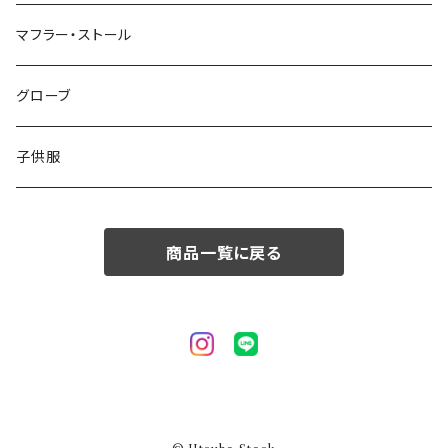
50/XL～
48/L
46/M
～44/S
マフラー・ストール
50/XL～
48/L
46/M
グローブ
50/XL～
48/L
子供服
50/XL～
商品一覧に戻る