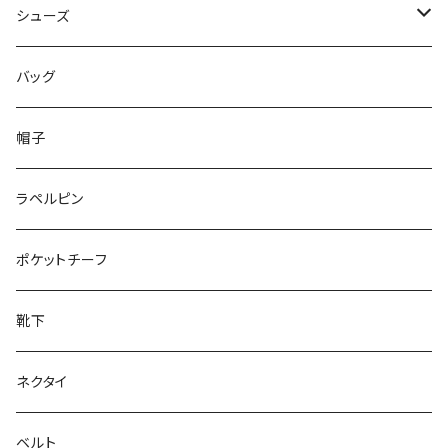
50/XL～
48/L
46/M
～44/S
シューズ
50/XL～
48/L
46/M
～25.5cm
バッグ
50/XL～
48/L
26cm～
帽子
50/XL～
27cm～
ラペルピン
28cm～
ポケットチーフ
靴下
ネクタイ
ベルト