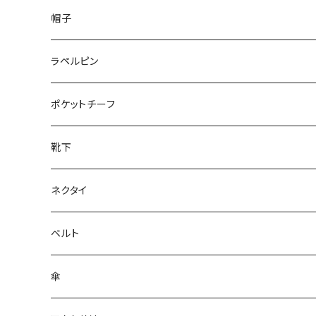
50/XL～
48/L
26cm～
帽子
50/XL～
27cm～
ラペルピン
28cm～
ポケットチーフ
靴下
ネクタイ
ベルト
傘