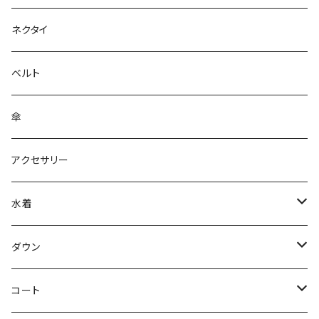
ネクタイ
ベルト
傘
アクセサリー
水着
～44/S
ダウン
46/M
～44/S
コート