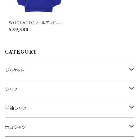
WOOL&CO（ウールアンドコ
ー） ハイネックセーター 2024/
¥39,380
02 WO 1007 33375
CATEGORY
ジャケット
～44/S
シャツ
46/M
～44/S
半袖シャツ
48/L
46/M
～44/S
ポロシャツ