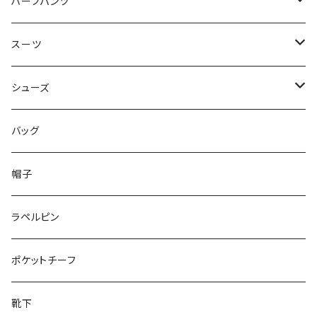
50/XL～
48/L
46/M
～44/S
ハーフパンツ
50/XL～
48/L
46/M
～44/S
スーツ
50/XL～
48/L
46/M
～44/S
シューズ
50/XL～
48/L
46/M
～25.5cm
バッグ
50/XL～
48/L
26cm～
帽子
50/XL～
27cm～
ラペルピン
28cm～
ポケットチーフ
靴下