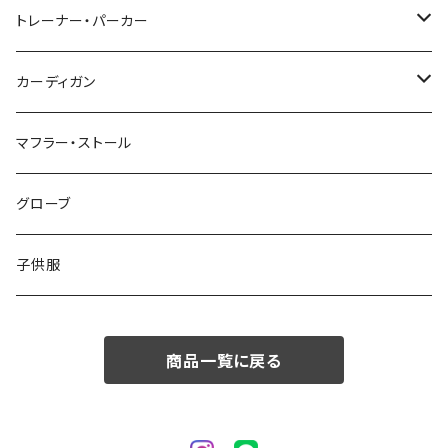
48/L
46/M
～44/S
トレーナー・パーカー
50/XL～
48/L
46/M
～44/S
カーディガン
50/XL～
48/L
46/M
～44/S
マフラー・ストール
50/XL～
48/L
46/M
グローブ
50/XL～
48/L
子供服
50/XL～
商品一覧に戻る