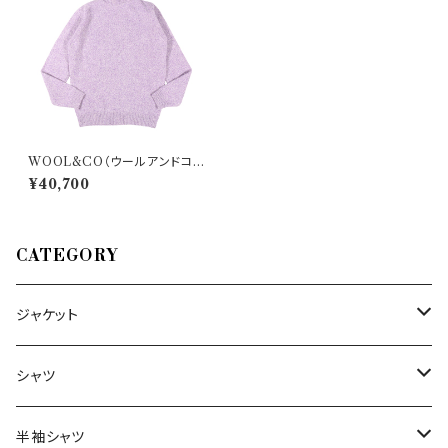
WOOL&CO（ウールアンドコ
ー） タートルネックセーター 20
¥40,700
24/02 WO 4061 33379
CATEGORY
ジャケット
～44/S
シャツ
46/M
～44/S
半袖シャツ