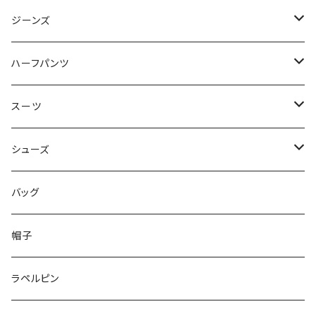
50/XL～
48/L
46/M
～44/S
ジーンズ
50/XL～
48/L
46/M
～44/S
ハーフパンツ
50/XL～
48/L
46/M
～44/S
スーツ
50/XL～
48/L
46/M
～44/S
シューズ
50/XL～
48/L
46/M
～25.5cm
バッグ
50/XL～
48/L
26cm～
帽子
50/XL～
27cm～
ラペルピン