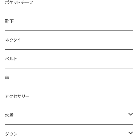
28cm～
ポケットチーフ
靴下
ネクタイ
ベルト
傘
アクセサリー
水着
～44/S
ダウン