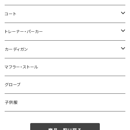
46/M
～44/S
コート
48/L
46/M
～44/S
トレーナー・パーカー
50/XL～
48/L
46/M
～44/S
カーディガン
50/XL～
48/L
46/M
～44/S
マフラー・ストール
50/XL～
48/L
46/M
グローブ
50/XL～
48/L
子供服
50/XL～