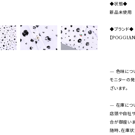
◆状態◆
新品未使用
◆ブランド◆
【POGGIAN
— 色味につ
モニターの発
ざいます。
— 在庫につ
店頭や自社サ
合が御座いま
随時、在庫状