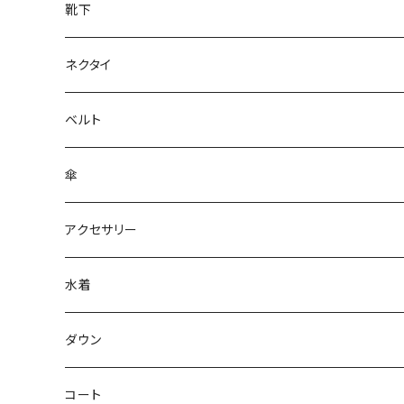
靴下
ネクタイ
ベルト
傘
アクセサリー
水着
～44/S
ダウン
46/M
～44/S
コート