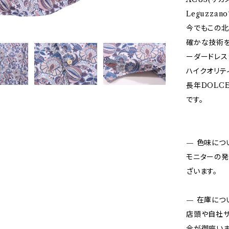
Leguzza
今でもこの北
確かな技術を
ーダードレス
ハイクオリテ
長年DOLC
です。
— 色味につ
モニターの発
ざいます。
— 在庫につ
店頭や自社サ
合が御座いま