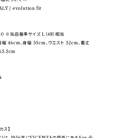
LY / evolution fit
0 ※当店基準サイズ L（48）相当
幅 46cm、身幅 55cm、ウエスト 52cm、着丈
65.5cm
%
ザカス】
)は. 1956年にVICENZAの郊外にあるSan di