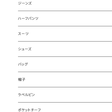
50/XL～
48/L
46/M
～44/S
ジーンズ
50/XL～
48/L
46/M
～44/S
ハーフパンツ
50/XL～
48/L
46/M
～44/S
スーツ
50/XL～
48/L
46/M
～44/S
シューズ
50/XL～
48/L
46/M
～25.5cm
バッグ
50/XL～
48/L
26cm～
帽子
50/XL～
27cm～
ラペルピン
28cm～
ポケットチーフ