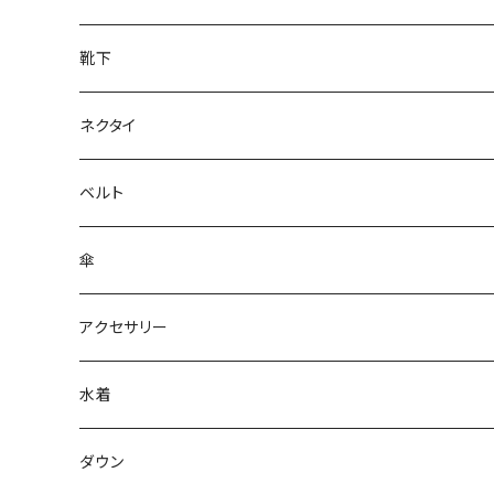
靴下
ネクタイ
ベルト
傘
アクセサリー
水着
～44/S
ダウン