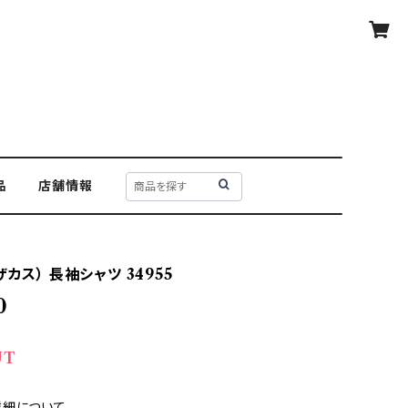
品
店舗情報
ザカス） 長袖シャツ 34955
0
UT
詳細について—