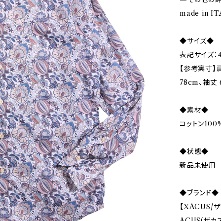
made in ITA
◆サイズ◆
表記サイズ：4
【参考実寸】肩
78cm、袖丈 
◆素材◆
コットン100
◆状態◆
新品未使用
◆ブランド◆
【XACUS/
ACUS(ザカス