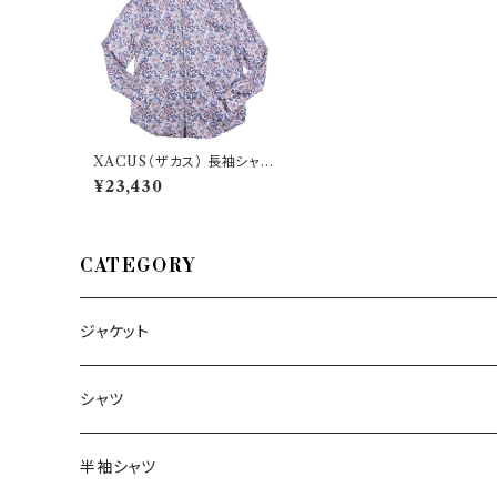
XACUS（ザカス） 長袖シャツ
34955
¥23,430
CATEGORY
ジャケット
～44/S
シャツ
46/M
～44/S
半袖シャツ