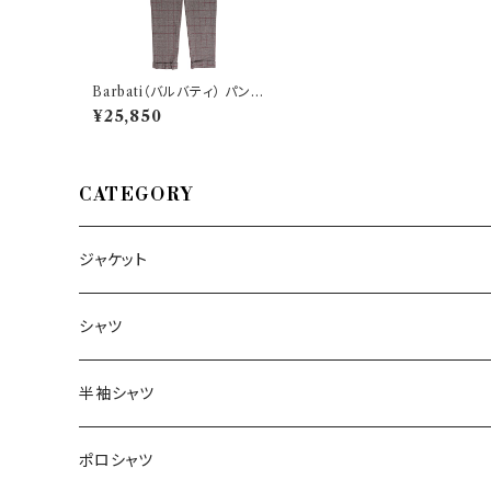
Barbati（バルバティ） パンツ
223972 34970
¥25,850
CATEGORY
ジャケット
～44/S
シャツ
46/M
～44/S
半袖シャツ
48/L
46/M
～44/S
ポロシャツ