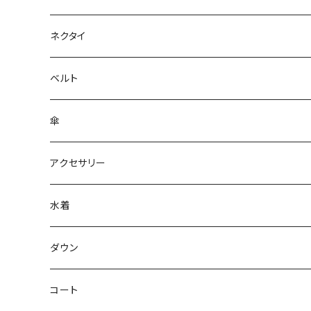
ネクタイ
ベルト
傘
アクセサリー
水着
～44/S
ダウン
46/M
～44/S
コート