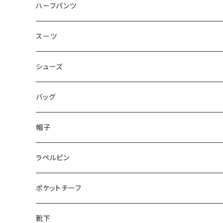
50/XL～
48/L
46/M
～44/S
ハーフパンツ
50/XL～
48/L
46/M
～44/S
スーツ
50/XL～
48/L
46/M
～44/S
シューズ
50/XL～
48/L
46/M
～25.5cm
バッグ
50/XL～
48/L
26cm～
帽子
50/XL～
27cm～
ラペルピン
28cm～
ポケットチーフ
靴下