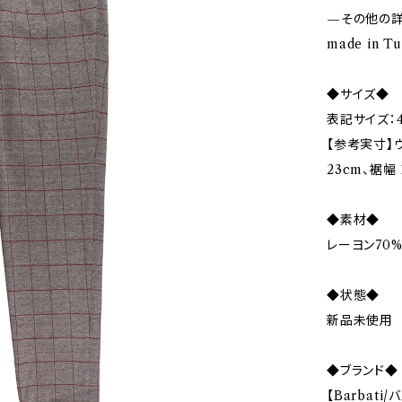
—その他の
made in T
◆サイズ◆
表記サイズ：4
【参考実寸】ウエ
23cm、裾幅 
◆素材◆
レーヨン70%
◆状態◆
新品未使用
◆ブランド◆
【Barbati