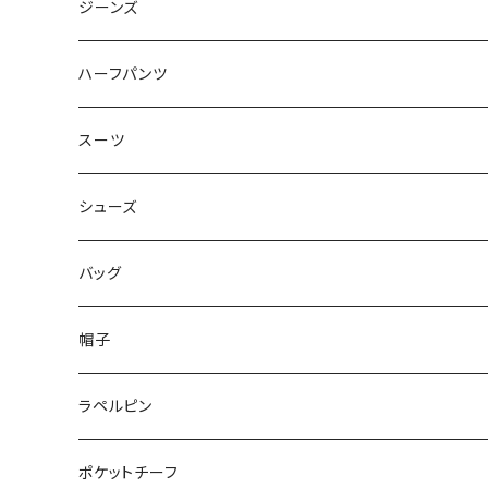
50/XL～
48/L
46/M
～44/S
ジーンズ
50/XL～
48/L
46/M
～44/S
ハーフパンツ
50/XL～
48/L
46/M
～44/S
スーツ
50/XL～
48/L
46/M
～44/S
シューズ
50/XL～
48/L
46/M
～25.5cm
バッグ
50/XL～
48/L
26cm～
帽子
50/XL～
27cm～
ラペルピン
28cm～
ポケットチーフ