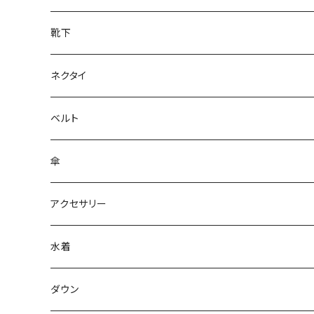
靴下
ネクタイ
ベルト
傘
アクセサリー
水着
～44/S
ダウン