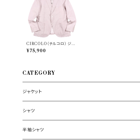
CIRCOLO（チルコロ） ジャ
ケット CN3466 34973
¥75,900
CATEGORY
ジャケット
～44/S
シャツ
46/M
～44/S
半袖シャツ