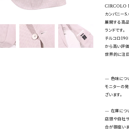
CIRCOL
カンパニーS.
展開する高品
ランドです。
チルコロ19
から高い評価
世界的に注目
— 色味につ
モニターの発
ざいます。
— 在庫につ
店頭や自社サ
合が御座いま