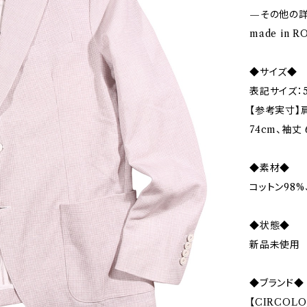
—その他の
made in 
◆サイズ◆
表記サイズ：5
【参考実寸】肩幅
74cm、袖丈 
◆素材◆
コットン98%
◆状態◆
新品未使用
◆ブランド◆
【CIRCOL