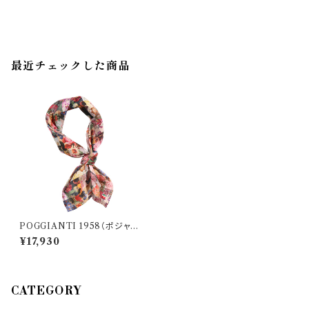
最近チェックした商品
POGGIANTI 1958（ポジャン
ティ 1958） ネッカチーフ 3498
¥17,930
7
CATEGORY