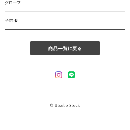
50/XL～
48/L
46/M
グローブ
50/XL～
48/L
子供服
50/XL～
商品一覧に戻る
© Utsubo Stock