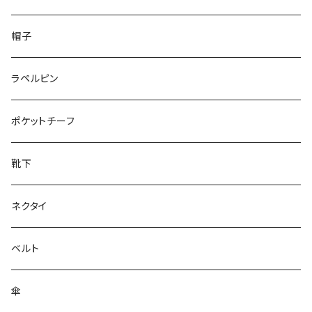
50/XL～
48/L
26cm～
帽子
50/XL～
27cm～
ラペルピン
28cm～
ポケットチーフ
靴下
ネクタイ
ベルト
傘