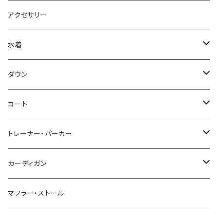
アクセサリー
水着
～44/S
ダウン
46/M
～44/S
コート
48/L
46/M
～44/S
トレーナー・パーカー
50/XL～
48/L
46/M
～44/S
カーディガン
50/XL～
48/L
46/M
～44/S
マフラー・ストール