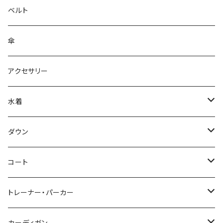
ベルト
傘
アクセサリー
水着
～44/S
ダウン
46/M
～44/S
コート
48/L
46/M
～44/S
トレーナー・パーカー
50/XL～
48/L
46/M
～44/S