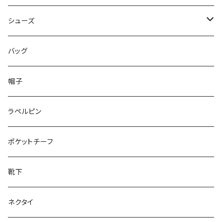
50/XL～
48/L
46/M
～44/S
シューズ
50/XL～
48/L
46/M
～25.5cm
バッグ
50/XL～
48/L
26cm～
帽子
50/XL～
27cm～
ラペルピン
28cm～
ポケットチーフ
靴下
ネクタイ