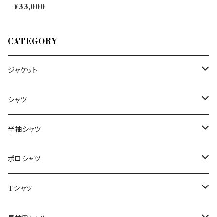
レッサンドロジレ） パンツ P616
¥33,000
04 PE24 35232
CATEGORY
ジャケット
～44/S
シャツ
46/M
～44/S
半袖シャツ
48/L
46/M
～44/S
ポロシャツ
50/XL～
48/L
46/M
～44/S
Tシャツ