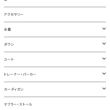
アクセサリー
水着
～44/S
ダウン
46/M
～44/S
コート
48/L
46/M
～44/S
トレーナー・パーカー
50/XL～
48/L
46/M
～44/S
カーディガン
50/XL～
48/L
46/M
～44/S
マフラー・ストール