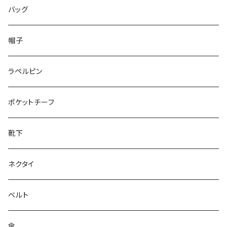
50/XL～
48/L
46/M
～25.5cm
バッグ
50/XL～
48/L
26cm～
帽子
50/XL～
27cm～
ラペルピン
28cm～
ポケットチーフ
靴下
ネクタイ
ベルト
傘