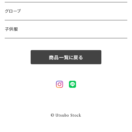
50/XL～
48/L
46/M
グローブ
50/XL～
48/L
子供服
50/XL～
商品一覧に戻る
© Utsubo Stock