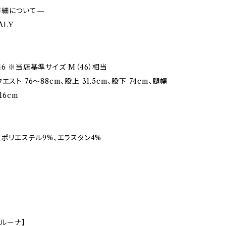
詳細について—
TALY
6 ※当店基準サイズ M（46）相当
エスト 76〜88cm、股上 31.5cm、股下 74cm、腿幅
16cm
、ポリエステル9%、エラスタン4%
クルーナ】