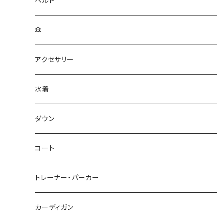
ベルト
傘
アクセサリー
水着
～44/S
ダウン
46/M
～44/S
コート
48/L
46/M
～44/S
トレーナー・パーカー
50/XL～
48/L
46/M
～44/S
カーディガン