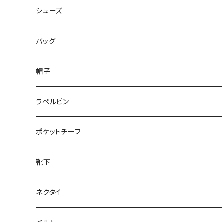
50/XL～
48/L
46/M
～44/S
シューズ
50/XL～
48/L
46/M
～25.5cm
バッグ
50/XL～
48/L
26cm～
帽子
50/XL～
27cm～
ラペルピン
28cm～
ポケットチーフ
靴下
ネクタイ