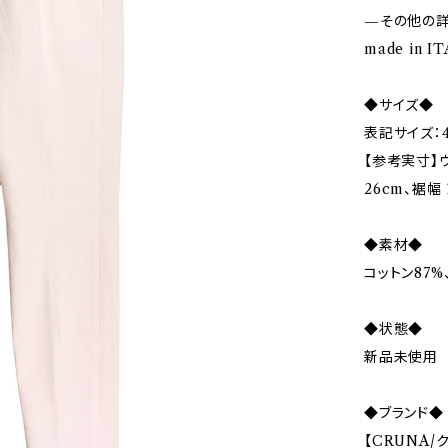
—その他の
made in I
◆サイズ◆
表記サイズ：4
【参考実寸】ウ
26cm、裾幅 
◆素材◆
コットン87%
◆状態◆
新品未使用
◆ブランド◆
【CRUNA/