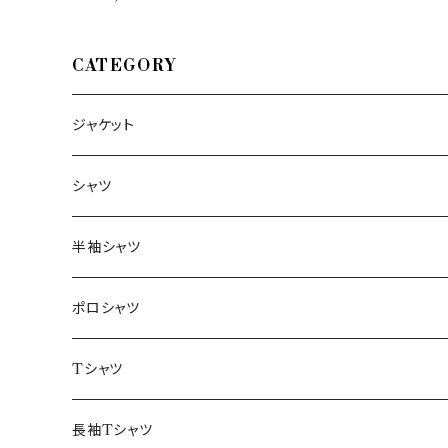
CATEGORY
ジャケット
～44/S
シャツ
46/M
～44/S
半袖シャツ
48/L
46/M
～44/S
ポロシャツ
50/XL～
48/L
46/M
～44/S
Tシャツ
50/XL～
48/L
46/M
～44/S
長袖Tシャツ