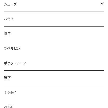
50/XL～
48/L
46/M
～44/S
シューズ
50/XL～
48/L
46/M
～25.5cm
バッグ
50/XL～
48/L
26cm～
帽子
50/XL～
27cm～
ラペルピン
28cm～
ポケットチーフ
靴下
ネクタイ
ベルト