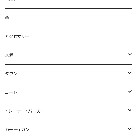
傘
アクセサリー
水着
～44/S
ダウン
46/M
～44/S
コート
48/L
46/M
～44/S
トレーナー・パーカー
50/XL～
48/L
46/M
～44/S
カーディガン