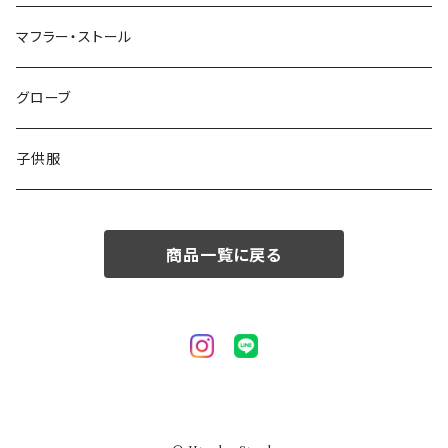
50/XL～
48/L
46/M
～44/S
マフラー・ストール
50/XL～
48/L
46/M
グローブ
50/XL～
48/L
子供服
50/XL～
商品一覧に戻る