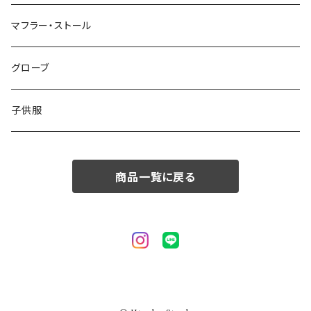
50/XL～
48/L
46/M
～44/S
マフラー・ストール
50/XL～
48/L
46/M
グローブ
50/XL～
48/L
子供服
50/XL～
商品一覧に戻る