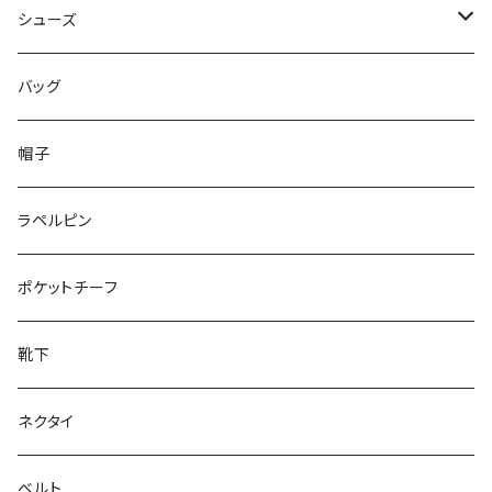
50/XL～
48/L
46/M
～44/S
シューズ
50/XL～
48/L
46/M
～25.5cm
バッグ
50/XL～
48/L
26cm～
帽子
50/XL～
27cm～
ラペルピン
28cm～
ポケットチーフ
靴下
ネクタイ
ベルト