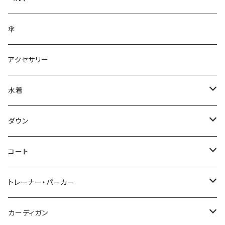
傘
アクセサリー
水着
～44/S
ダウン
46/M
～44/S
コート
48/L
46/M
～44/S
トレーナー・パーカー
50/XL～
48/L
46/M
～44/S
カーディガン