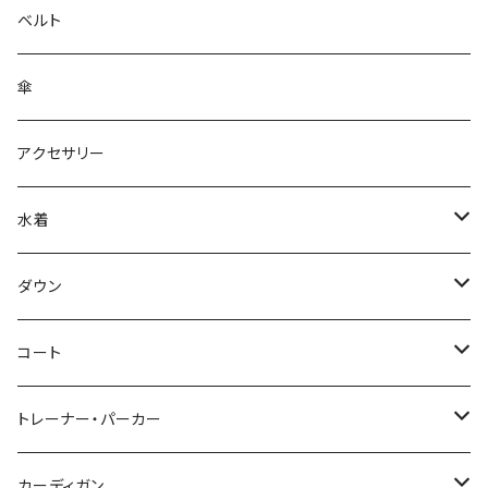
ベルト
傘
アクセサリー
水着
～44/S
ダウン
46/M
～44/S
コート
48/L
46/M
～44/S
トレーナー・パーカー
50/XL～
48/L
46/M
～44/S
カーディガン