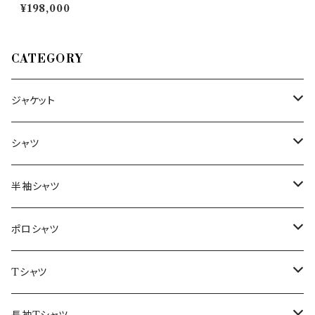
ウンジャケット F0MUCX742-
¥198,000
185-41 35115
CATEGORY
ジャケット
～44/S
シャツ
46/M
～44/S
半袖シャツ
48/L
46/M
～44/S
ポロシャツ
50/XL～
48/L
46/M
～44/S
Tシャツ
50/XL～
48/L
46/M
～44/S