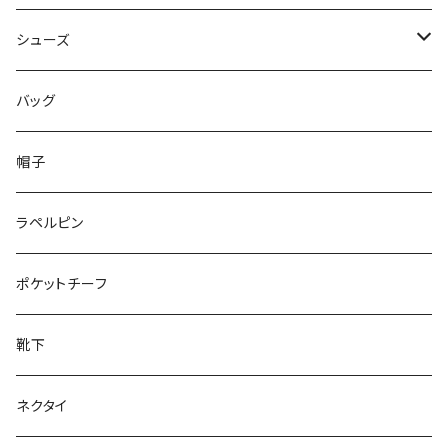
50/XL～
48/L
46/M
～44/S
シューズ
50/XL～
48/L
46/M
～25.5cm
バッグ
50/XL～
48/L
26cm～
帽子
50/XL～
27cm～
ラペルピン
28cm～
ポケットチーフ
靴下
ネクタイ