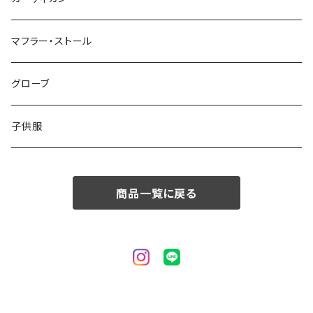
50/XL～
48/L
46/M
～44/S
マフラー・ストール
50/XL～
48/L
46/M
グローブ
50/XL～
48/L
子供服
50/XL～
商品一覧に戻る