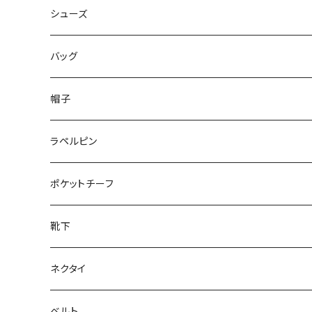
50/XL～
48/L
46/M
～44/S
シューズ
50/XL～
48/L
46/M
～25.5cm
バッグ
50/XL～
48/L
26cm～
帽子
50/XL～
27cm～
ラペルピン
28cm～
ポケットチーフ
靴下
ネクタイ
ベルト