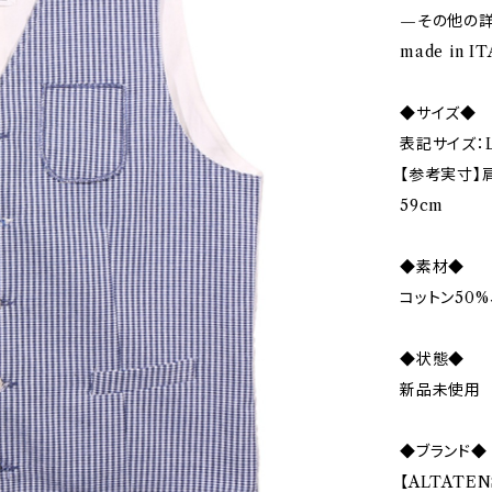
—その他の
made in I
◆サイズ◆
表記サイズ：L
【参考実寸】肩
59cm
◆素材◆
コットン50%
◆状態◆
新品未使用
◆ブランド◆
【ALTATE