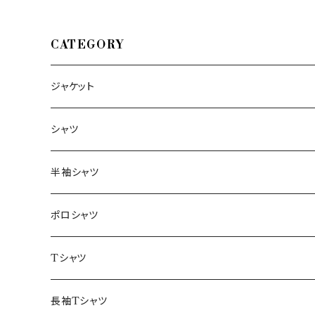
CATEGORY
ジャケット
～44/S
シャツ
46/M
～44/S
半袖シャツ
48/L
46/M
～44/S
ポロシャツ
50/XL～
48/L
46/M
～44/S
Tシャツ
50/XL～
48/L
46/M
～44/S
長袖Tシャツ