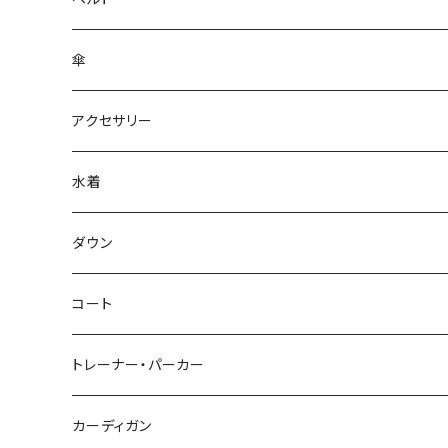
傘
アクセサリー
水着
～44/S
ダウン
46/M
～44/S
コート
48/L
46/M
～44/S
トレーナー・パーカー
50/XL～
48/L
46/M
～44/S
カーディガン