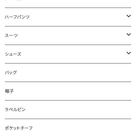
50/XL～
48/L
46/M
～44/S
ハーフパンツ
50/XL～
48/L
46/M
～44/S
スーツ
50/XL～
48/L
46/M
～44/S
シューズ
50/XL～
48/L
46/M
～25.5cm
バッグ
50/XL～
48/L
26cm～
帽子
50/XL～
27cm～
ラペルピン
28cm～
ポケットチーフ