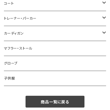
46/M
～44/S
コート
48/L
46/M
～44/S
トレーナー・パーカー
50/XL～
48/L
46/M
～44/S
カーディガン
50/XL～
48/L
46/M
～44/S
マフラー・ストール
50/XL～
48/L
46/M
グローブ
50/XL～
48/L
子供服
50/XL～
商品一覧に戻る