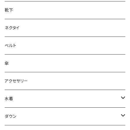
靴下
ネクタイ
ベルト
傘
アクセサリー
水着
～44/S
ダウン