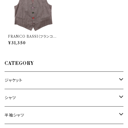
FRANCO BASSI（フランコバ
ッシ） ジレ 30714 35093
¥31,350
CATEGORY
ジャケット
～44/S
シャツ
46/M
～44/S
半袖シャツ