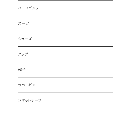
50/XL～
48/L
46/M
～44/S
ハーフパンツ
50/XL～
48/L
46/M
～44/S
スーツ
50/XL～
48/L
46/M
～44/S
シューズ
50/XL～
48/L
46/M
～25.5cm
バッグ
50/XL～
48/L
26cm～
帽子
50/XL～
27cm～
ラペルピン
28cm～
ポケットチーフ