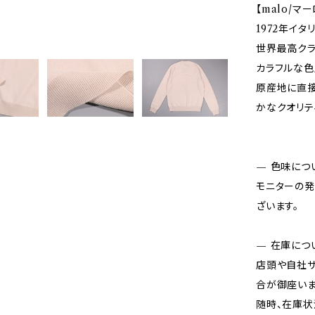
【malo/マー
1972年イ
世界最高クラ
カラフルな色
原産地に直接
かなクオリテ
— 色味につ
モニターの発
ざいます。
— 在庫につ
店頭や自社サ
合が御座いま
随時、在庫状