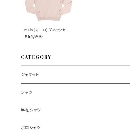
malo（マーロ） Vネックセータ
ー UMB006 F1K02 30071
¥64,900
CATEGORY
ジャケット
～44/S
シャツ
46/M
～44/S
半袖シャツ
48/L
46/M
～44/S
ポロシャツ