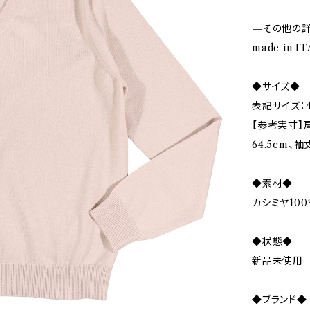
—その他の
made in IT
◆サイズ◆
表記サイズ：4
【参考実寸】肩
64.5cm、袖丈
◆素材◆
カシミヤ100
◆状態◆
新品未使用
◆ブランド◆