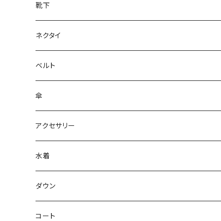
靴下
ネクタイ
ベルト
傘
アクセサリー
水着
～44/S
ダウン
46/M
～44/S
コート