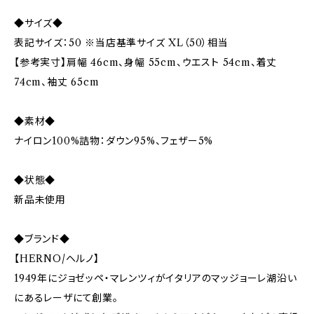
◆サイズ◆
表記サイズ：50 ※当店基準サイズ XL（50）相当
【参考実寸】肩幅 46cm、身幅 55cm、ウエスト 54cm、着丈
74cm、袖丈 65cm
◆素材◆
ナイロン100%詰物：ダウン95%、フェザー5%
◆状態◆
新品未使用
◆ブランド◆
【HERNO/ヘルノ】
1949年にジョゼッペ・マレンツィがイタリアのマッジョーレ湖沿い
にあるレーザにて創業。