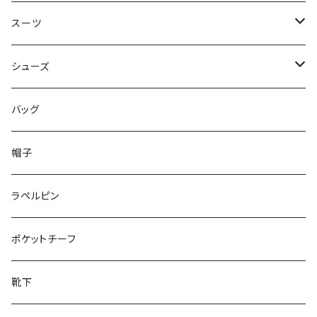
50/XL～
48/L
46/M
～44/S
スーツ
50/XL～
48/L
46/M
～44/S
シューズ
50/XL～
48/L
46/M
～25.5cm
バッグ
50/XL～
48/L
26cm～
帽子
50/XL～
27cm～
ラペルピン
28cm～
ポケットチーフ
靴下