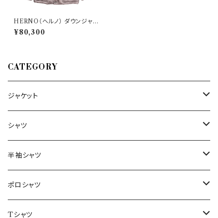
HERNO（ヘルノ） ダウンジャケ
ット Pl0026U-12051-9450 2
¥80,300
9188
CATEGORY
ジャケット
～44/S
シャツ
46/M
～44/S
半袖シャツ
48/L
46/M
～44/S
ポロシャツ
50/XL～
48/L
46/M
～44/S
Tシャツ