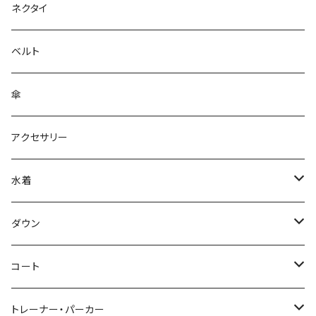
ネクタイ
ベルト
傘
アクセサリー
水着
～44/S
ダウン
46/M
～44/S
コート
48/L
46/M
～44/S
トレーナー・パーカー