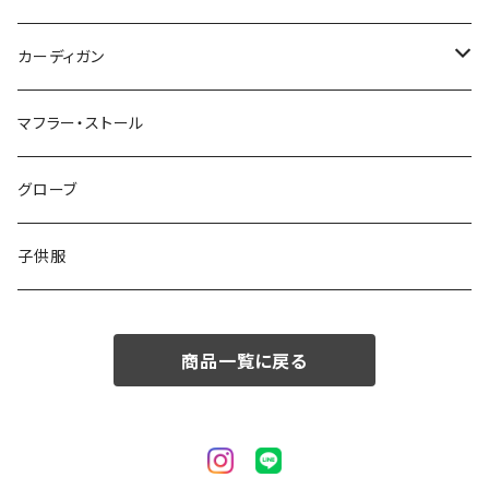
50/XL～
48/L
46/M
～44/S
カーディガン
50/XL～
48/L
46/M
～44/S
マフラー・ストール
50/XL～
48/L
46/M
グローブ
50/XL～
48/L
子供服
50/XL～
商品一覧に戻る