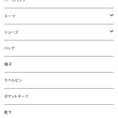
ハーフパンツ
50/XL～
48/L
46/M
～44/S
スーツ
50/XL～
48/L
46/M
～44/S
シューズ
50/XL～
48/L
46/M
～25.5cm
バッグ
50/XL～
48/L
26cm～
帽子
50/XL～
27cm～
ラペルピン
28cm～
ポケットチーフ
靴下