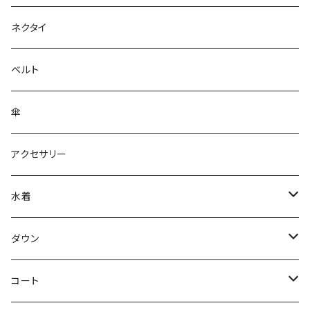
ネクタイ
ベルト
傘
アクセサリー
水着
～44/S
ダウン
46/M
～44/S
コート