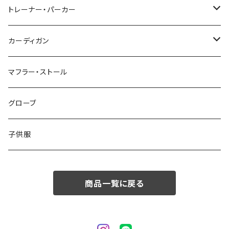
48/L
46/M
～44/S
トレーナー・パーカー
50/XL～
48/L
46/M
～44/S
カーディガン
50/XL～
48/L
46/M
～44/S
マフラー・ストール
50/XL～
48/L
46/M
グローブ
50/XL～
48/L
子供服
50/XL～
商品一覧に戻る