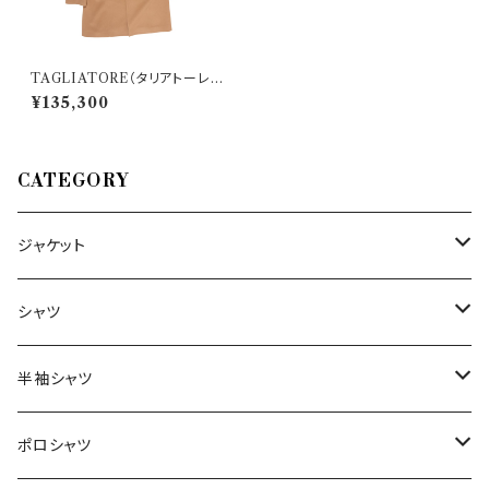
TAGLIATORE（タリアトーレ）
コート CSBM13X 30629
¥135,300
CATEGORY
ジャケット
～44/S
シャツ
46/M
～44/S
半袖シャツ
48/L
46/M
～44/S
ポロシャツ