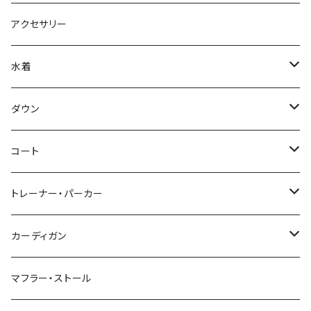
アクセサリー
水着
～44/S
ダウン
46/M
～44/S
コート
48/L
46/M
～44/S
トレーナー・パーカー
50/XL～
48/L
46/M
～44/S
カーディガン
50/XL～
48/L
46/M
～44/S
マフラー・ストール