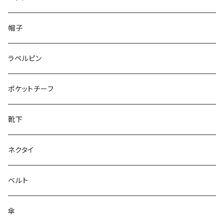
50/XL～
48/L
26cm～
帽子
50/XL～
27cm～
ラペルピン
28cm～
ポケットチーフ
靴下
ネクタイ
ベルト
傘