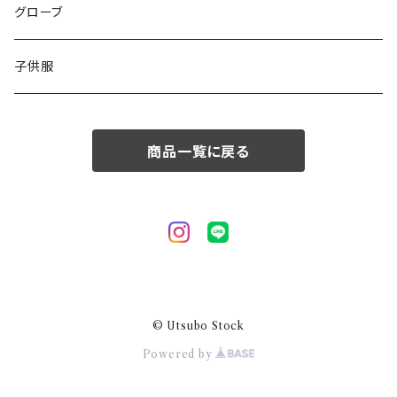
50/XL～
48/L
46/M
グローブ
50/XL～
48/L
子供服
50/XL～
商品一覧に戻る
© Utsubo Stock
Powered by