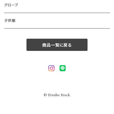
50/XL～
48/L
46/M
グローブ
50/XL～
48/L
子供服
50/XL～
商品一覧に戻る
© Utsubo Stock