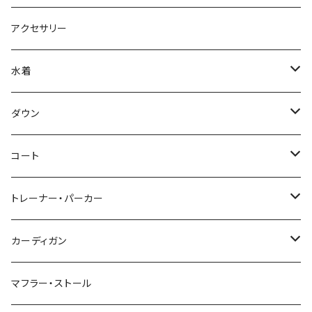
アクセサリー
水着
～44/S
ダウン
46/M
～44/S
コート
48/L
46/M
～44/S
トレーナー・パーカー
50/XL～
48/L
46/M
～44/S
カーディガン
50/XL～
48/L
46/M
～44/S
マフラー・ストール