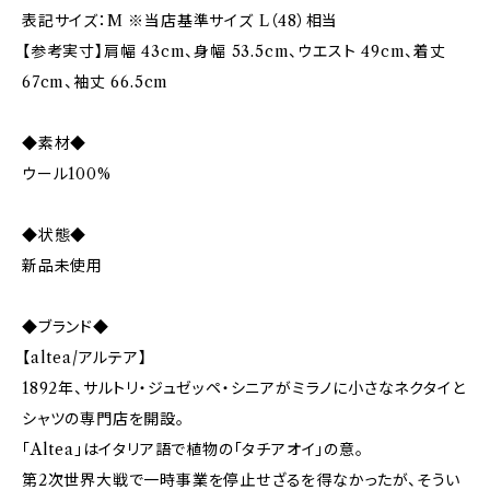
表記サイズ：M ※当店基準サイズ L（48）相当
【参考実寸】肩幅 43cm、身幅 53.5cm、ウエスト 49cm、着丈
67cm、袖丈 66.5cm
◆素材◆
ウール100%
◆状態◆
新品未使用
◆ブランド◆
【altea/アルテア】
1892年、サルトリ・ジュゼッペ・シニアがミラノに小さなネクタイと
シャツの専門店を開設。
「Altea」はイタリア語で植物の「タチアオイ」の意。
第2次世界大戦で一時事業を停止せざるを得なかったが、そうい