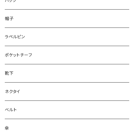
50/XL～
48/L
46/M
～25.5cm
バッグ
50/XL～
48/L
26cm～
帽子
50/XL～
27cm～
ラペルピン
28cm～
ポケットチーフ
靴下
ネクタイ
ベルト
傘