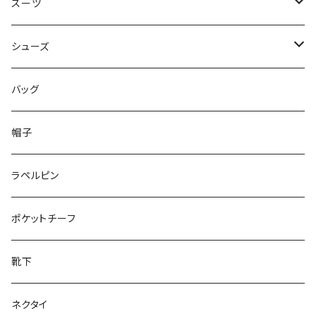
50/XL～
48/L
46/M
～44/S
スーツ
50/XL～
48/L
46/M
～44/S
シューズ
50/XL～
48/L
46/M
～25.5cm
バッグ
50/XL～
48/L
26cm～
帽子
50/XL～
27cm～
ラペルピン
28cm～
ポケットチーフ
靴下
ネクタイ