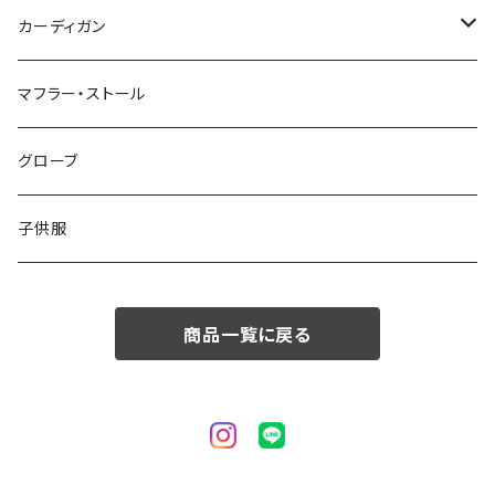
50/XL～
48/L
46/M
～44/S
カーディガン
50/XL～
48/L
46/M
～44/S
マフラー・ストール
50/XL～
48/L
46/M
グローブ
50/XL～
48/L
子供服
50/XL～
商品一覧に戻る