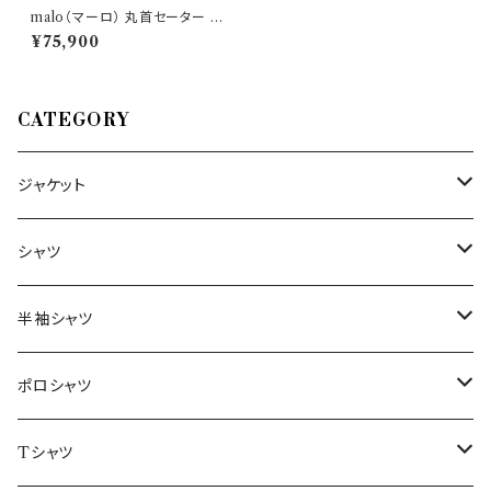
malo（マーロ） 丸首セーター U
MA356 F2Z07 28722
¥75,900
CATEGORY
ジャケット
～44/S
シャツ
46/M
～44/S
半袖シャツ
48/L
46/M
～44/S
ポロシャツ
50/XL～
48/L
46/M
～44/S
Tシャツ