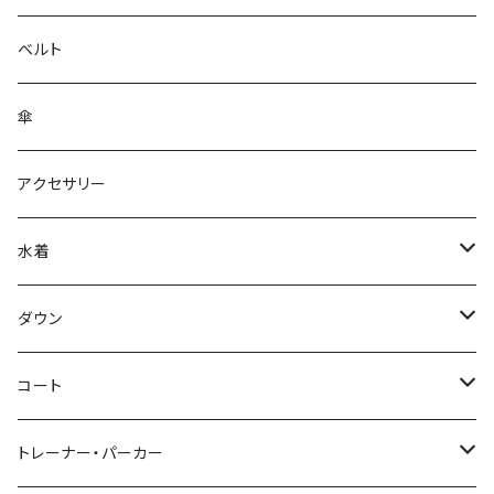
ベルト
傘
アクセサリー
水着
～44/S
ダウン
46/M
～44/S
コート
48/L
46/M
～44/S
トレーナー・パーカー