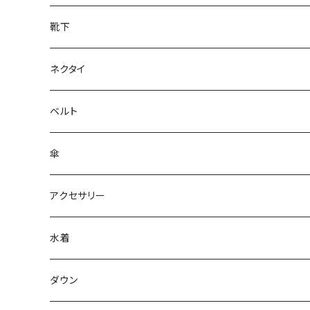
靴下
ネクタイ
ベルト
傘
アクセサリー
水着
～44/S
ダウン