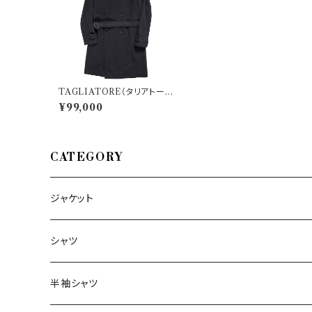
TAGLIATORE（タリアトー
レ） コート 35UIC082 2661
¥99,000
7
CATEGORY
ジャケット
～44/S
シャツ
46/M
～44/S
半袖シャツ