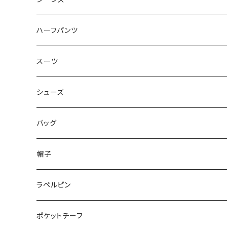
50/XL～
48/L
46/M
～44/S
ハーフパンツ
50/XL～
48/L
46/M
～44/S
スーツ
50/XL～
48/L
46/M
～44/S
シューズ
50/XL～
48/L
46/M
～25.5cm
バッグ
50/XL～
48/L
26cm～
帽子
50/XL～
27cm～
ラペルピン
28cm～
ポケットチーフ