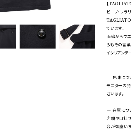
【TAGLIA
ピーノ・レラ
TAGLIA
ています。
両脇からウエ
らもその言葉
イタリアンテ
— 色味につ
モニターの発
ざいます。
— 在庫につ
店頭や自社サ
合が御座いま