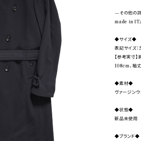
—その他の
made in I
◆サイズ◆
表記サイズ：5
【参考実寸】肩
108cm、袖丈
◆素材◆
ヴァージンウ
◆状態◆
新品未使用
◆ブランド◆