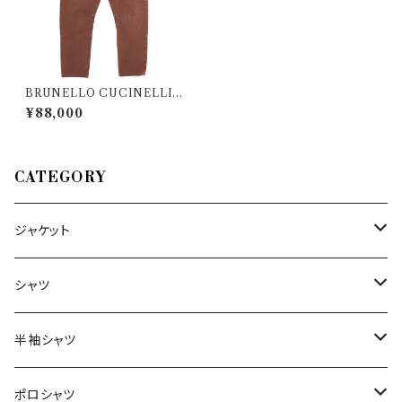
BRUNELLO CUCINELLI
（ブルネロクチネリ） ジーンズ Y
¥88,000
M051KX1290 28045
CATEGORY
ジャケット
～44/S
シャツ
46/M
～44/S
半袖シャツ
48/L
46/M
～44/S
ポロシャツ