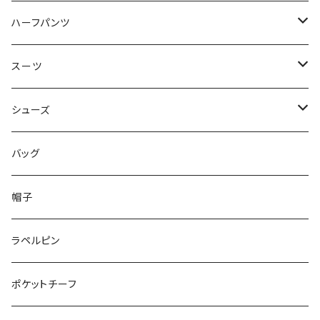
50/XL～
48/L
46/M
～44/S
ハーフパンツ
50/XL～
48/L
46/M
～44/S
スーツ
50/XL～
48/L
46/M
～44/S
シューズ
50/XL～
48/L
46/M
～25.5cm
バッグ
50/XL～
48/L
26cm～
帽子
50/XL～
27cm～
ラペルピン
28cm～
ポケットチーフ