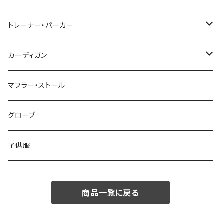
48/L
46/M
～44/S
トレーナー・パーカー
50/XL～
48/L
46/M
～44/S
カーディガン
50/XL～
48/L
46/M
～44/S
マフラー・ストール
50/XL～
48/L
46/M
グローブ
50/XL～
48/L
子供服
50/XL～
商品一覧に戻る