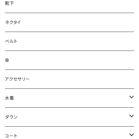
靴下
ネクタイ
ベルト
傘
アクセサリー
水着
～44/S
ダウン
46/M
～44/S
コート