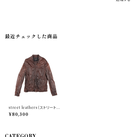
最近チェックした商品
street leathers（ストリートレ
ザーズ） ブルゾン AU3014 244
¥80,300
12
CATEGORY