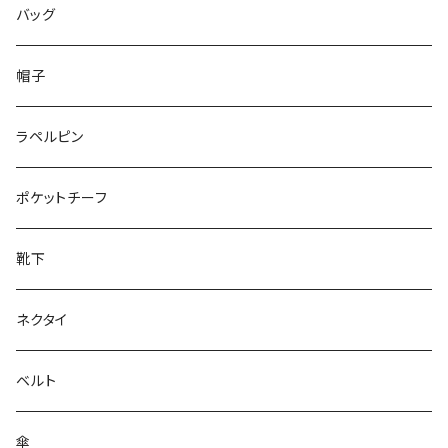
50/XL～
48/L
46/M
～25.5cm
バッグ
50/XL～
48/L
26cm～
帽子
50/XL～
27cm～
ラペルピン
28cm～
ポケットチーフ
靴下
ネクタイ
ベルト
傘