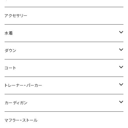
アクセサリー
水着
～44/S
ダウン
46/M
～44/S
コート
48/L
46/M
～44/S
トレーナー・パーカー
50/XL～
48/L
46/M
～44/S
カーディガン
50/XL～
48/L
46/M
～44/S
マフラー・ストール