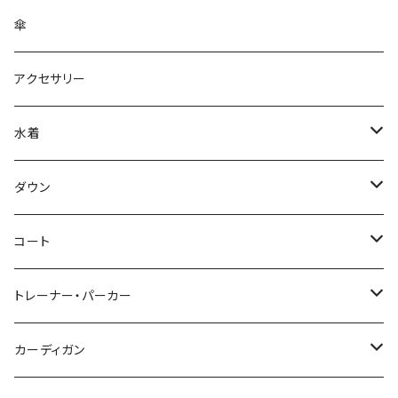
傘
アクセサリー
水着
～44/S
ダウン
46/M
～44/S
コート
48/L
46/M
～44/S
トレーナー・パーカー
50/XL～
48/L
46/M
～44/S
カーディガン