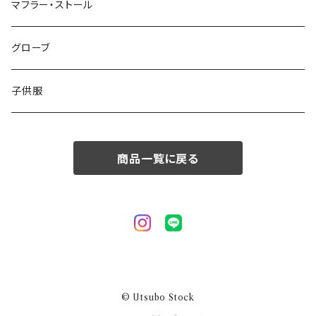
50/XL～
48/L
46/M
～44/S
マフラー・ストール
50/XL～
48/L
46/M
グローブ
50/XL～
48/L
子供服
50/XL～
商品一覧に戻る
© Utsubo Stock