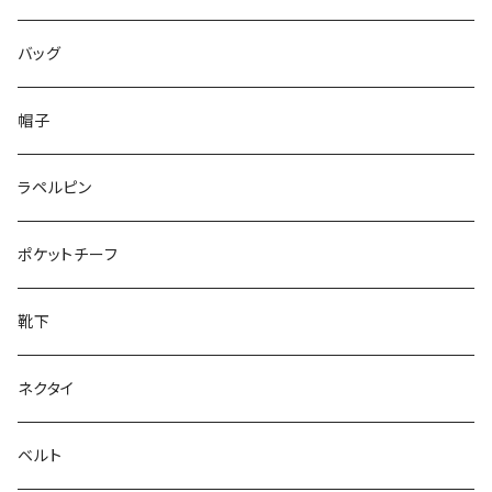
50/XL～
48/L
46/M
～25.5cm
バッグ
50/XL～
48/L
26cm～
帽子
50/XL～
27cm～
ラペルピン
28cm～
ポケットチーフ
靴下
ネクタイ
ベルト