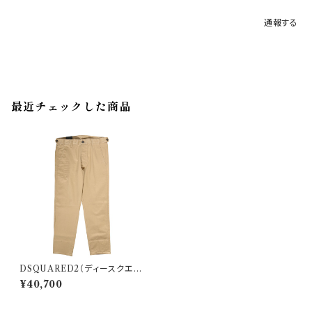
通報する
最近チェックした商品
DSQUARED2（ディースクエア
ード） パンツ S74KB0462 26
¥40,700
645