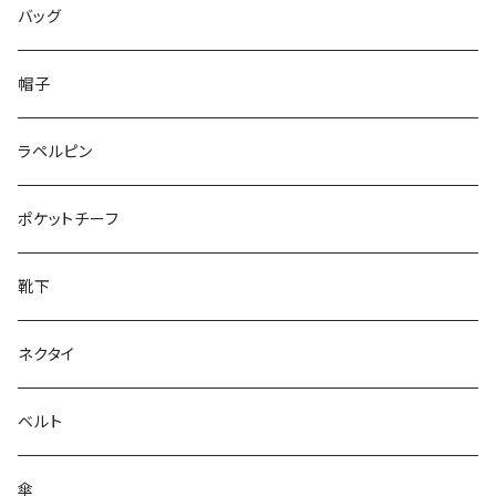
50/XL～
48/L
46/M
～25.5cm
バッグ
50/XL～
48/L
26cm～
帽子
50/XL～
27cm～
ラペルピン
28cm～
ポケットチーフ
靴下
ネクタイ
ベルト
傘