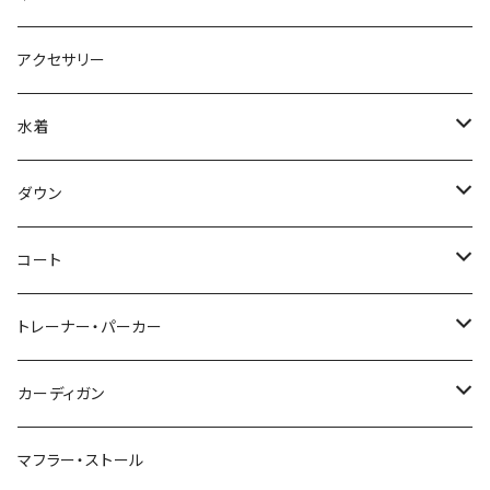
アクセサリー
水着
～44/S
ダウン
46/M
～44/S
コート
48/L
46/M
～44/S
トレーナー・パーカー
50/XL～
48/L
46/M
～44/S
カーディガン
50/XL～
48/L
46/M
～44/S
マフラー・ストール