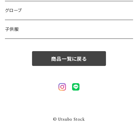
50/XL～
48/L
46/M
グローブ
50/XL～
48/L
子供服
50/XL～
商品一覧に戻る
© Utsubo Stock