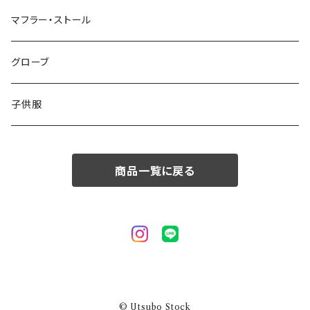
50/XL～
48/L
46/M
～44/S
マフラー・ストール
50/XL～
48/L
46/M
グローブ
50/XL～
48/L
子供服
50/XL～
商品一覧に戻る
© Utsubo Stock