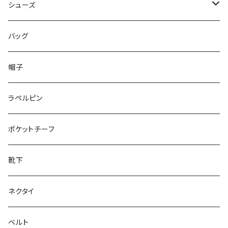
50/XL～
48/L
46/M
～44/S
シューズ
50/XL～
48/L
46/M
～25.5cm
バッグ
50/XL～
48/L
26cm～
帽子
50/XL～
27cm～
ラペルピン
28cm～
ポケットチーフ
靴下
ネクタイ
ベルト