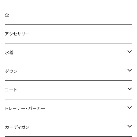
傘
アクセサリー
水着
～44/S
ダウン
46/M
～44/S
コート
48/L
46/M
～44/S
トレーナー・パーカー
50/XL～
48/L
46/M
～44/S
カーディガン