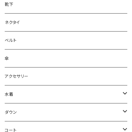
靴下
ネクタイ
ベルト
傘
アクセサリー
水着
～44/S
ダウン
46/M
～44/S
コート