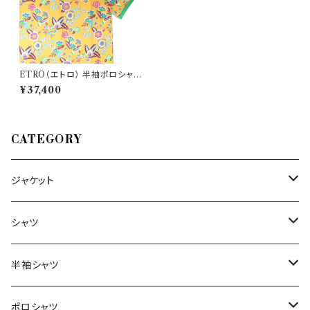
ETRO（エトロ） 半袖ポロシャツ
1Y040-4059 23062
¥37,400
CATEGORY
ジャケット
～44/S
シャツ
46/M
～44/S
半袖シャツ
48/L
46/M
～44/S
ポロシャツ