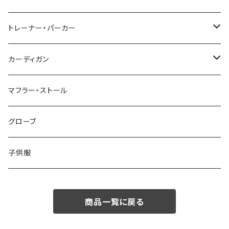
48/L
46/M
～44/S
トレーナー・パーカー
50/XL～
48/L
46/M
～44/S
カーディガン
50/XL～
48/L
46/M
～44/S
マフラー・ストール
50/XL～
48/L
46/M
グローブ
50/XL～
48/L
子供服
50/XL～
商品一覧に戻る