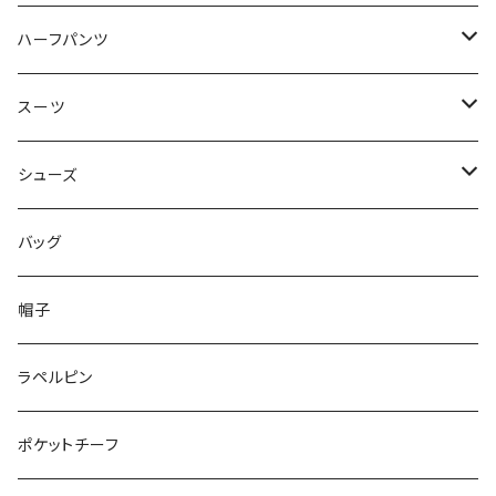
50/XL～
48/L
46/M
～44/S
ハーフパンツ
50/XL～
48/L
46/M
～44/S
スーツ
50/XL～
48/L
46/M
～44/S
シューズ
50/XL～
48/L
46/M
～25.5cm
バッグ
50/XL～
48/L
26cm～
帽子
50/XL～
27cm～
ラペルピン
28cm～
ポケットチーフ