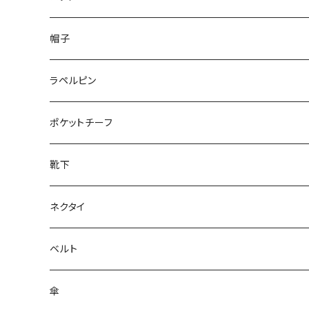
50/XL～
48/L
26cm～
帽子
50/XL～
27cm～
ラペルピン
28cm～
ポケットチーフ
靴下
ネクタイ
ベルト
傘