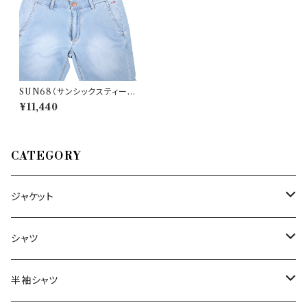
SUN68（サンシックスティーエ
イト） ハーフパンツ B18110 20
¥11,440
421
CATEGORY
ジャケット
～44/S
シャツ
46/M
～44/S
半袖シャツ