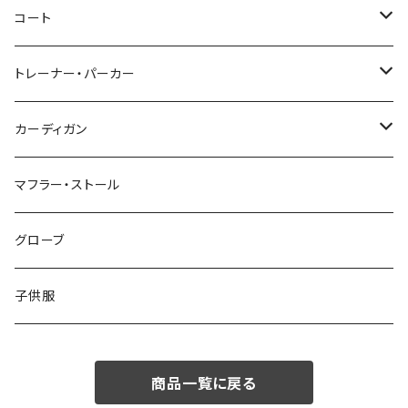
46/M
～44/S
コート
48/L
46/M
～44/S
トレーナー・パーカー
50/XL～
48/L
46/M
～44/S
カーディガン
50/XL～
48/L
46/M
～44/S
マフラー・ストール
50/XL～
48/L
46/M
グローブ
50/XL～
48/L
子供服
50/XL～
商品一覧に戻る