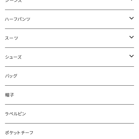
50/XL～
48/L
46/M
～44/S
ジーンズ
50/XL～
48/L
46/M
～44/S
ハーフパンツ
50/XL～
48/L
46/M
～44/S
スーツ
50/XL～
48/L
46/M
～44/S
シューズ
50/XL～
48/L
46/M
～25.5cm
バッグ
50/XL～
48/L
26cm～
帽子
50/XL～
27cm～
ラペルピン
28cm～
ポケットチーフ