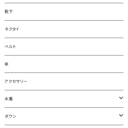
靴下
ネクタイ
ベルト
傘
アクセサリー
水着
～44/S
ダウン