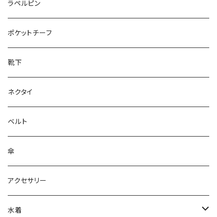
50/XL～
27cm～
ラペルピン
28cm～
ポケットチーフ
靴下
ネクタイ
ベルト
傘
アクセサリー
水着