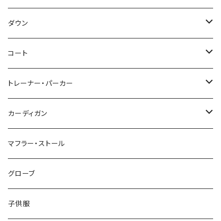
～44/S
ダウン
46/M
～44/S
コート
48/L
46/M
～44/S
トレーナー・パーカー
50/XL～
48/L
46/M
～44/S
カーディガン
50/XL～
48/L
46/M
～44/S
マフラー・ストール
50/XL～
48/L
46/M
グローブ
50/XL～
48/L
子供服