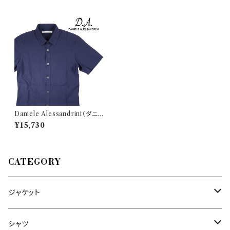
Daniele Alessandrini（ダニエ
レアレッサンドリーニ） 半袖シャ
¥15,730
ツ C1723B 20479
CATEGORY
ジャケット
～44/S
シャツ