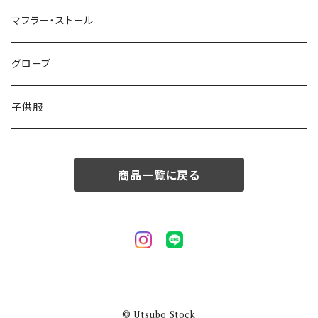
50/XL～
48/L
46/M
～44/S
マフラー・ストール
50/XL～
48/L
46/M
グローブ
50/XL～
48/L
子供服
50/XL～
商品一覧に戻る
© Utsubo Stock