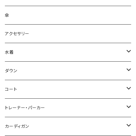
傘
アクセサリー
水着
～44/S
ダウン
46/M
～44/S
コート
48/L
46/M
～44/S
トレーナー・パーカー
50/XL～
48/L
46/M
～44/S
カーディガン