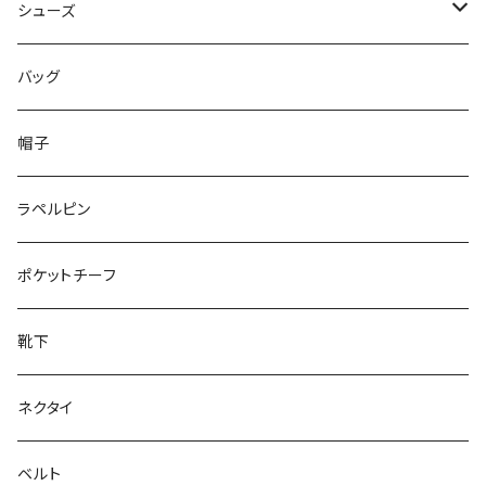
50/XL～
48/L
46/M
～44/S
シューズ
50/XL～
48/L
46/M
～25.5cm
バッグ
50/XL～
48/L
26cm～
帽子
50/XL～
27cm～
ラペルピン
28cm～
ポケットチーフ
靴下
ネクタイ
ベルト