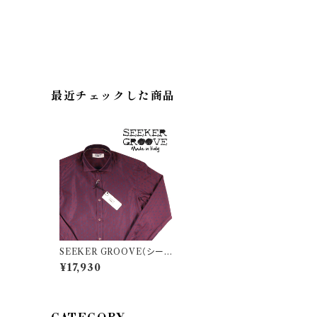
最近チェックした商品
SEEKER GROOVE（シーカ
ーグルーブ） 長袖シャツ 426/
¥17,930
P 21023