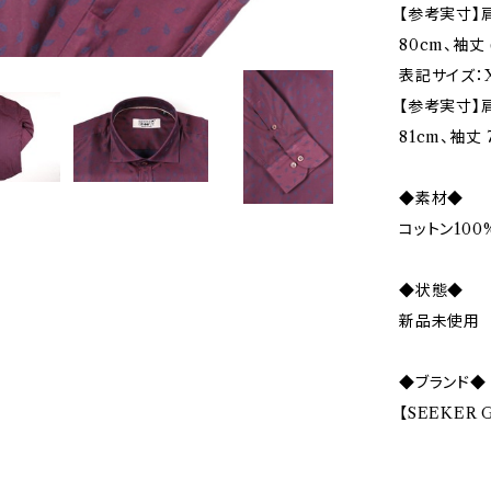
【参考実寸】肩
80cm、袖丈 
表記サイズ：X
【参考実寸】肩
81cm、袖丈 
◆素材◆
コットン100
◆状態◆
新品未使用
◆ブランド◆
【SEEKER