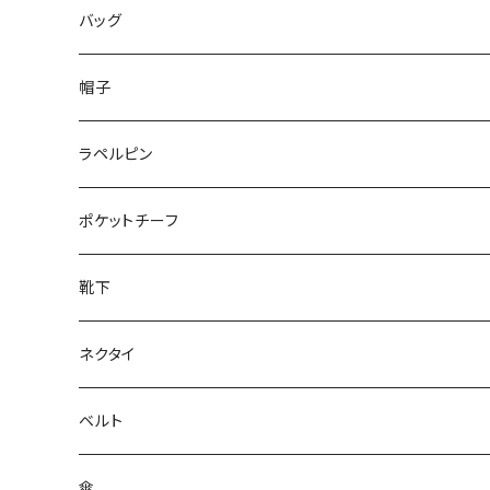
50/XL～
48/L
46/M
～25.5cm
バッグ
50/XL～
48/L
26cm～
帽子
50/XL～
27cm～
ラペルピン
28cm～
ポケットチーフ
靴下
ネクタイ
ベルト
傘