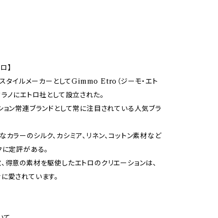
トロ】
キスタイルメーカーとしてGimmo Etro（ジーモ・エト
ミラノにエトロ社として設立された。
ション常連ブランドとして常に注目されている人気ブラ
なカラーのシルク、カシミア、リネン、コットン素材など
クに定評がある。
、得意の素材を駆使したエトロのクリエーションは、
に愛されています。
いて —