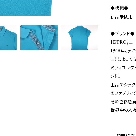
◆状態◆
新品未使用
◆ブランド◆
【ETRO/エ
1968年、テ
ロ）によって
ミラノコレク
ンド。
上品でシック
のファブリッ
その色彩感覚
世界中の人々
— 色味につ