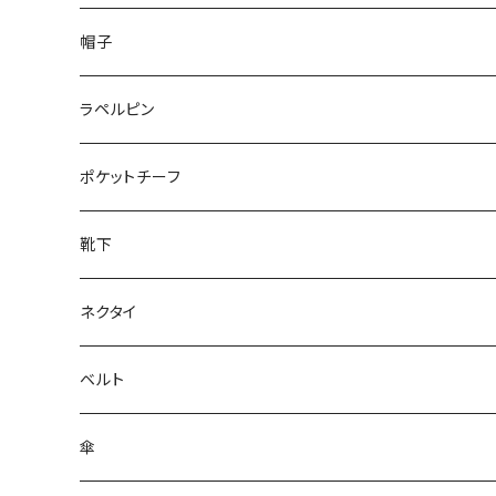
50/XL～
48/L
26cm～
帽子
50/XL～
27cm～
ラペルピン
28cm～
ポケットチーフ
靴下
ネクタイ
ベルト
傘