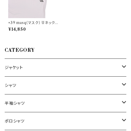
+39 masq（マスク） Uネック半
袖Tシャツ T7012 22801
¥14,850
CATEGORY
ジャケット
～44/S
シャツ
46/M
～44/S
半袖シャツ
48/L
46/M
～44/S
ポロシャツ