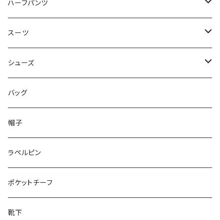
50/XL～
48/L
46/M
～44/S
ハーフパンツ
50/XL～
48/L
46/M
～44/S
スーツ
50/XL～
48/L
46/M
～44/S
シューズ
50/XL～
48/L
46/M
～25.5cm
バッグ
50/XL～
48/L
26cm～
帽子
50/XL～
27cm～
ラペルピン
28cm～
ポケットチーフ
靴下