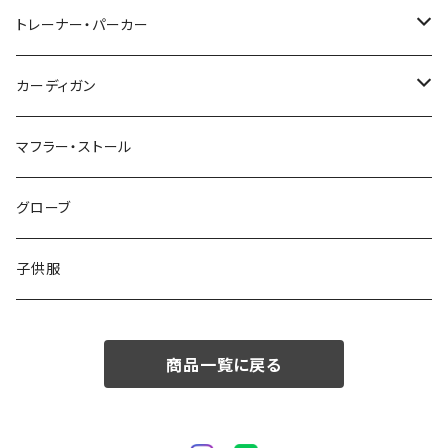
48/L
46/M
～44/S
トレーナー・パーカー
50/XL～
48/L
46/M
～44/S
カーディガン
50/XL～
48/L
46/M
～44/S
マフラー・ストール
50/XL～
48/L
46/M
グローブ
50/XL～
48/L
子供服
50/XL～
商品一覧に戻る