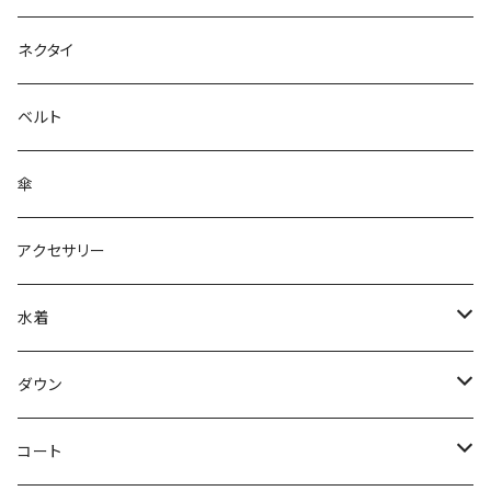
ネクタイ
ベルト
傘
アクセサリー
水着
～44/S
ダウン
46/M
～44/S
コート