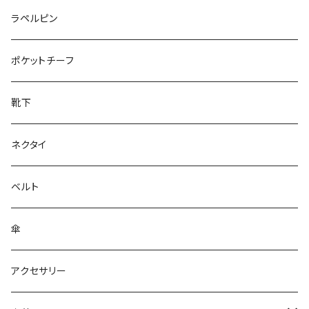
50/XL～
27cm～
ラペルピン
28cm～
ポケットチーフ
靴下
ネクタイ
ベルト
傘
アクセサリー