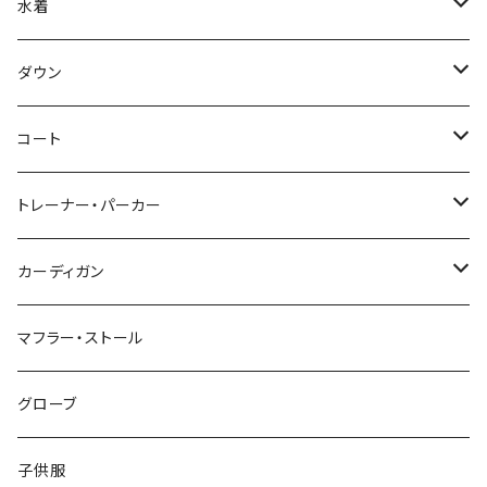
水着
～44/S
ダウン
46/M
～44/S
コート
48/L
46/M
～44/S
トレーナー・パーカー
50/XL～
48/L
46/M
～44/S
カーディガン
50/XL～
48/L
46/M
～44/S
マフラー・ストール
50/XL～
48/L
46/M
グローブ
50/XL～
48/L
子供服