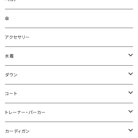
傘
アクセサリー
水着
～44/S
ダウン
46/M
～44/S
コート
48/L
46/M
～44/S
トレーナー・パーカー
50/XL～
48/L
46/M
～44/S
カーディガン