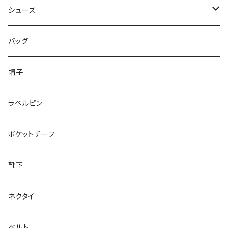
50/XL～
48/L
46/M
～44/S
シューズ
50/XL～
48/L
46/M
～25.5cm
バッグ
50/XL～
48/L
26cm～
帽子
50/XL～
27cm～
ラペルピン
28cm～
ポケットチーフ
靴下
ネクタイ
ベルト