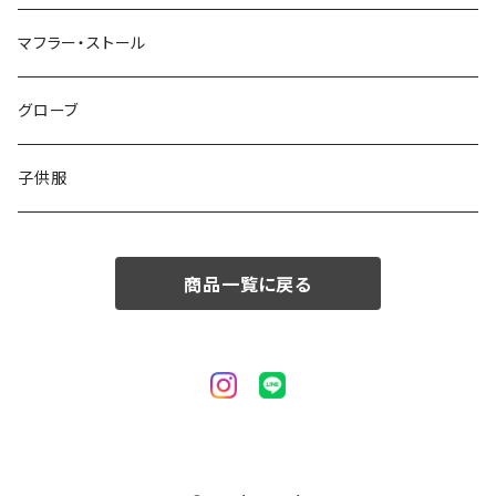
50/XL～
48/L
46/M
～44/S
マフラー・ストール
50/XL～
48/L
46/M
グローブ
50/XL～
48/L
子供服
50/XL～
商品一覧に戻る