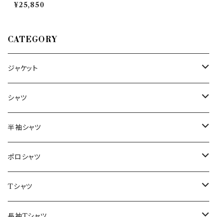
RICOT TIE 150X6 25707
¥25,850
CATEGORY
ジャケット
～44/S
シャツ
46/M
～44/S
半袖シャツ
48/L
46/M
～44/S
ポロシャツ
50/XL～
48/L
46/M
～44/S
Tシャツ
50/XL～
48/L
46/M
～44/S
長袖Tシャツ