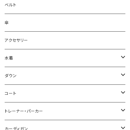
ベルト
傘
アクセサリー
水着
～44/S
ダウン
46/M
～44/S
コート
48/L
46/M
～44/S
トレーナー・パーカー
50/XL～
48/L
46/M
～44/S
カーディガン