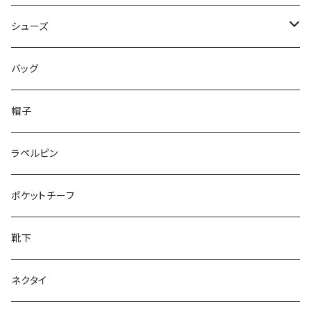
50/XL～
48/L
46/M
～44/S
シューズ
50/XL～
48/L
46/M
～25.5cm
バッグ
50/XL～
48/L
26cm～
帽子
50/XL～
27cm～
ラペルピン
28cm～
ポケットチーフ
靴下
ネクタイ