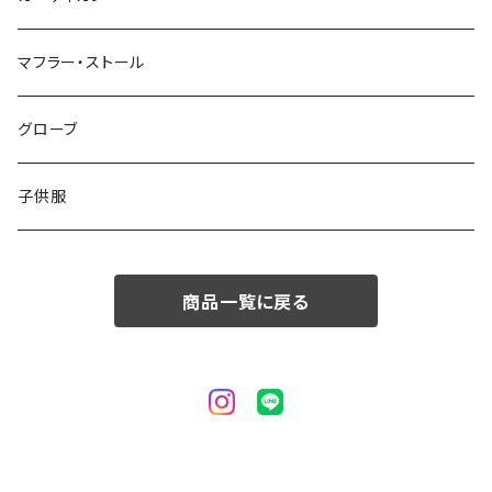
50/XL～
48/L
46/M
～44/S
マフラー・ストール
50/XL～
48/L
46/M
グローブ
50/XL～
48/L
子供服
50/XL～
商品一覧に戻る