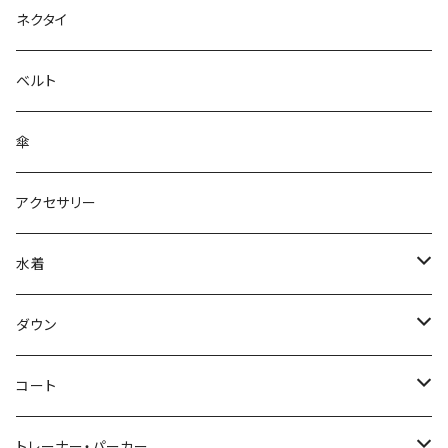
ネクタイ
ベルト
傘
アクセサリー
水着
～44/S
ダウン
46/M
～44/S
コート
48/L
46/M
～44/S
トレーナー・パーカー