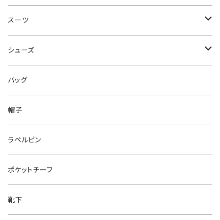
50/XL～
48/L
46/M
～44/S
スーツ
50/XL～
48/L
46/M
～44/S
シューズ
50/XL～
48/L
46/M
～25.5cm
バッグ
50/XL～
48/L
26cm～
帽子
50/XL～
27cm～
ラペルピン
28cm～
ポケットチーフ
靴下