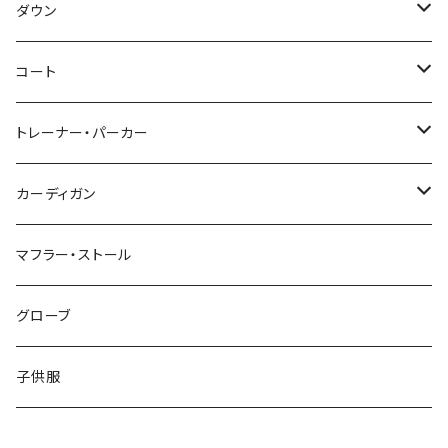
～44/S
ダウン
46/M
～44/S
コート
48/L
46/M
～44/S
トレーナー・パーカー
50/XL～
48/L
46/M
～44/S
カーディガン
50/XL～
48/L
46/M
～44/S
マフラー・ストール
50/XL～
48/L
46/M
グローブ
50/XL～
48/L
子供服
50/XL～