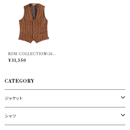
ROSI COLLECTION（ロー
ジコレクション） ジレ BENNY
¥31,350
26700
CATEGORY
ジャケット
～44/S
シャツ