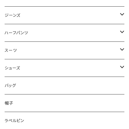
50/XL～
48/L
46/M
～44/S
ジーンズ
50/XL～
48/L
46/M
～44/S
ハーフパンツ
50/XL～
48/L
46/M
～44/S
スーツ
50/XL～
48/L
46/M
～44/S
シューズ
50/XL～
48/L
46/M
～25.5cm
バッグ
50/XL～
48/L
26cm～
帽子
50/XL～
27cm～
ラペルピン