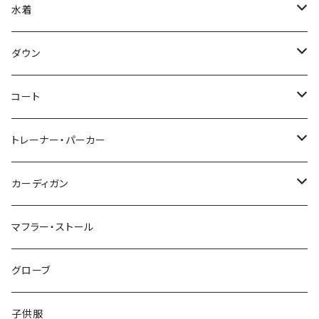
水着
～44/S
ダウン
46/M
～44/S
コート
48/L
46/M
～44/S
トレーナー・パーカー
50/XL～
48/L
46/M
～44/S
カーディガン
50/XL～
48/L
46/M
～44/S
マフラー・ストール
50/XL～
48/L
46/M
グローブ
50/XL～
48/L
子供服