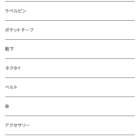
50/XL～
27cm～
ラペルピン
28cm～
ポケットチーフ
靴下
ネクタイ
ベルト
傘
アクセサリー