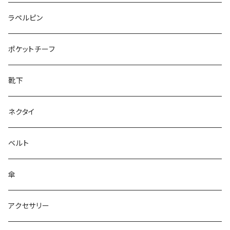
50/XL～
27cm～
ラペルピン
28cm～
ポケットチーフ
靴下
ネクタイ
ベルト
傘
アクセサリー