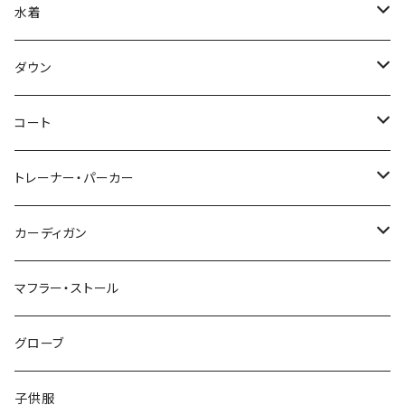
水着
～44/S
ダウン
46/M
～44/S
コート
48/L
46/M
～44/S
トレーナー・パーカー
50/XL～
48/L
46/M
～44/S
カーディガン
50/XL～
48/L
46/M
～44/S
マフラー・ストール
50/XL～
48/L
46/M
グローブ
50/XL～
48/L
子供服