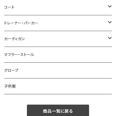
46/M
～44/S
コート
48/L
46/M
～44/S
トレーナー・パーカー
50/XL～
48/L
46/M
～44/S
カーディガン
50/XL～
48/L
46/M
～44/S
マフラー・ストール
50/XL～
48/L
46/M
グローブ
50/XL～
48/L
子供服
50/XL～
商品一覧に戻る