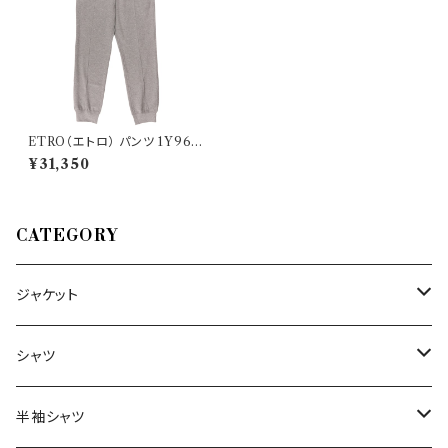
ETRO（エトロ） パンツ 1Y963
26979
¥31,350
CATEGORY
ジャケット
～44/S
シャツ
46/M
～44/S
半袖シャツ