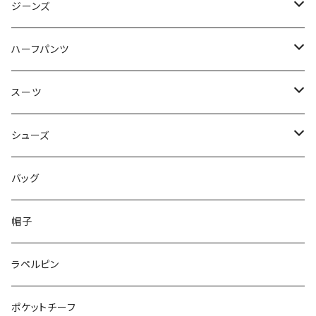
50/XL～
48/L
46/M
～44/S
ジーンズ
50/XL～
48/L
46/M
～44/S
ハーフパンツ
50/XL～
48/L
46/M
～44/S
スーツ
50/XL～
48/L
46/M
～44/S
シューズ
50/XL～
48/L
46/M
～25.5cm
バッグ
50/XL～
48/L
26cm～
帽子
50/XL～
27cm～
ラペルピン
28cm～
ポケットチーフ