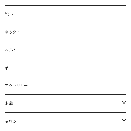
靴下
ネクタイ
ベルト
傘
アクセサリー
水着
～44/S
ダウン