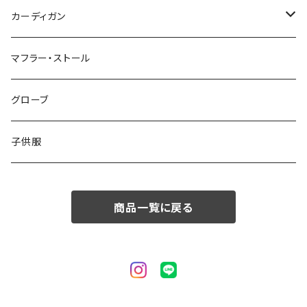
50/XL～
48/L
46/M
～44/S
カーディガン
50/XL～
48/L
46/M
～44/S
マフラー・ストール
50/XL～
48/L
46/M
グローブ
50/XL～
48/L
子供服
50/XL～
商品一覧に戻る