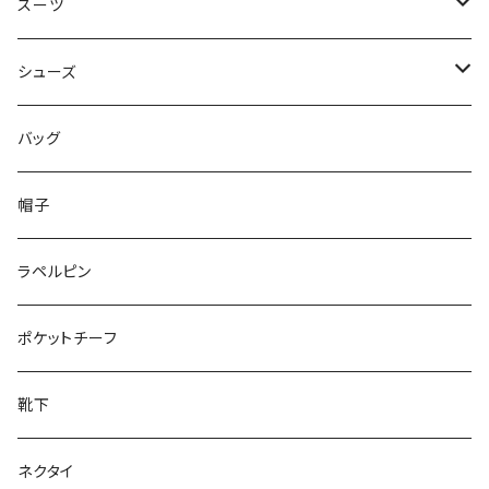
50/XL～
48/L
46/M
～44/S
スーツ
50/XL～
48/L
46/M
～44/S
シューズ
50/XL～
48/L
46/M
～25.5cm
バッグ
50/XL～
48/L
26cm～
帽子
50/XL～
27cm～
ラペルピン
28cm～
ポケットチーフ
靴下
ネクタイ