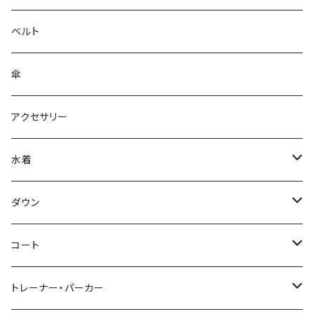
ベルト
傘
アクセサリー
水着
～44/S
ダウン
46/M
～44/S
コート
48/L
46/M
～44/S
トレーナー・パーカー