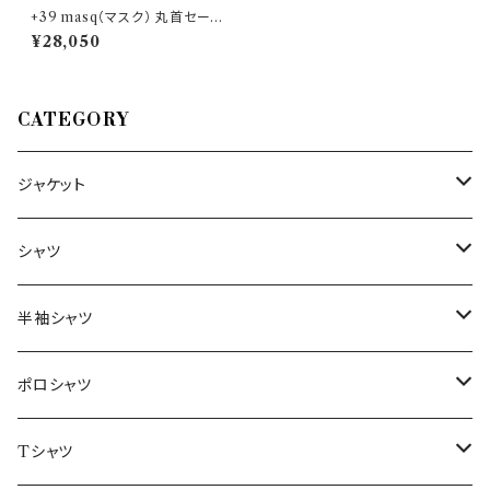
+39 masq（マスク） 丸首セータ
ー I21-MASQ4528-12-00 2
¥28,050
7226
CATEGORY
ジャケット
～44/S
シャツ
46/M
～44/S
半袖シャツ
48/L
46/M
～44/S
ポロシャツ
50/XL～
48/L
46/M
～44/S
Tシャツ