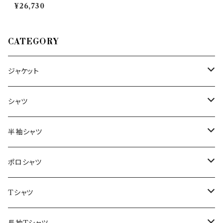
ックセーター 3012 27232
¥26,730
CATEGORY
ジャケット
～44/S
シャツ
46/M
～44/S
半袖シャツ
48/L
46/M
～44/S
ポロシャツ
50/XL～
48/L
46/M
～44/S
Tシャツ
50/XL～
48/L
46/M
～44/S