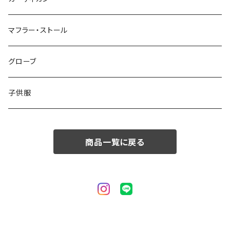
50/XL～
48/L
46/M
～44/S
マフラー・ストール
50/XL～
48/L
46/M
グローブ
50/XL～
48/L
子供服
50/XL～
商品一覧に戻る