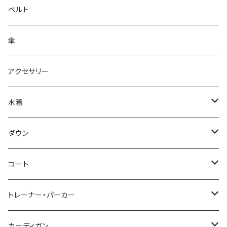
ベルト
傘
アクセサリー
水着
～44/S
ダウン
46/M
～44/S
コート
48/L
46/M
～44/S
トレーナー・パーカー
50/XL～
48/L
46/M
～44/S
カーディガン