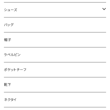
50/XL～
48/L
46/M
～44/S
シューズ
50/XL～
48/L
46/M
～25.5cm
バッグ
50/XL～
48/L
26cm～
帽子
50/XL～
27cm～
ラペルピン
28cm～
ポケットチーフ
靴下
ネクタイ